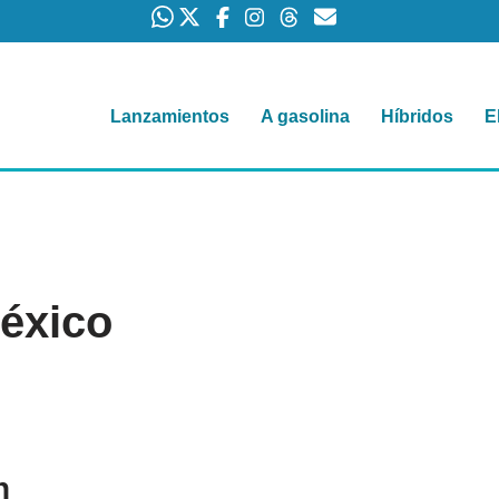
Lanzamientos
A gasolina
Híbridos
E
éxico
n