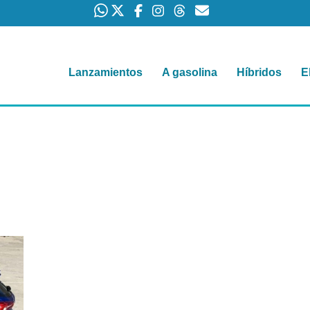
Lanzamientos
A gasolina
Híbridos
E
9