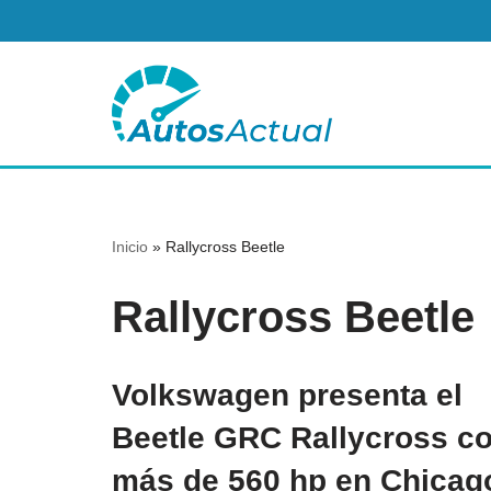
Saltar
al
contenido
Inicio
»
Rallycross Beetle
Rallycross Beetle
Volkswagen presenta el
Beetle GRC Rallycross c
más de 560 hp en Chicag