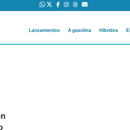
Lanzamientos
A gasolina
Híbridos
E
on
o