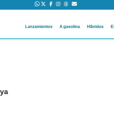
Lanzamientos
A gasolina
Híbridos
E
 ya