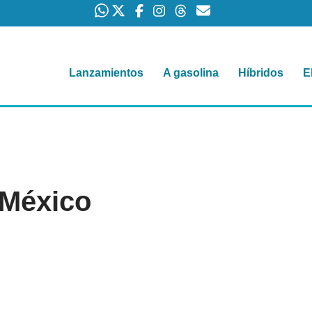
Lanzamientos
A gasolina
Híbridos
E
 México