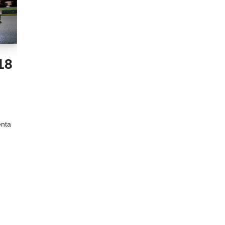
18
enta