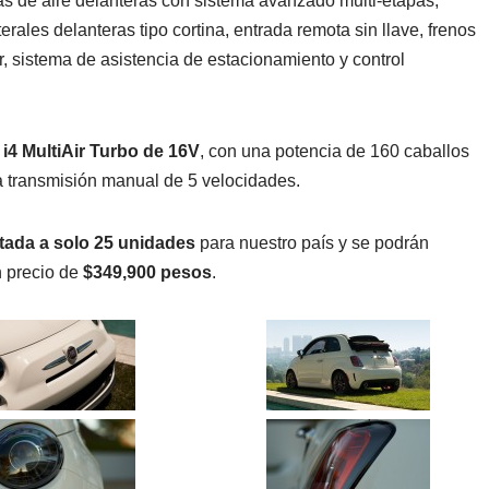
as de aire delanteras con sistema avanzado multi-etapas,
terales delanteras tipo cortina, entrada remota sin llave, frenos
, sistema de asistencia de estacionamiento y control
 i4 MultiAir Turbo de 16V
, con una potencia de 160 caballos
na transmisión manual de 5 velocidades.
itada a solo 25 unidades
para nuestro país y se podrán
n precio de
$349,900 pesos
.