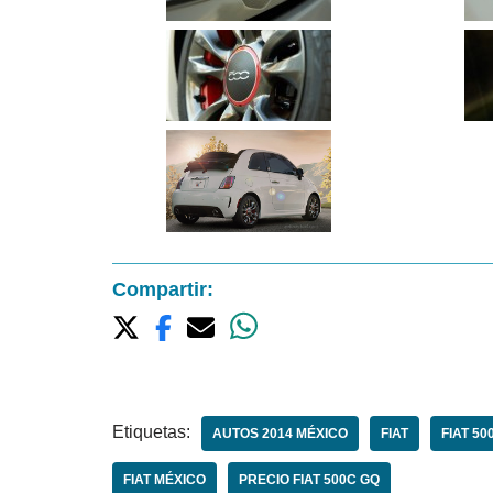
Compartir:
Etiquetas:
AUTOS 2014 MÉXICO
FIAT
FIAT 50
FIAT MÉXICO
PRECIO FIAT 500C GQ