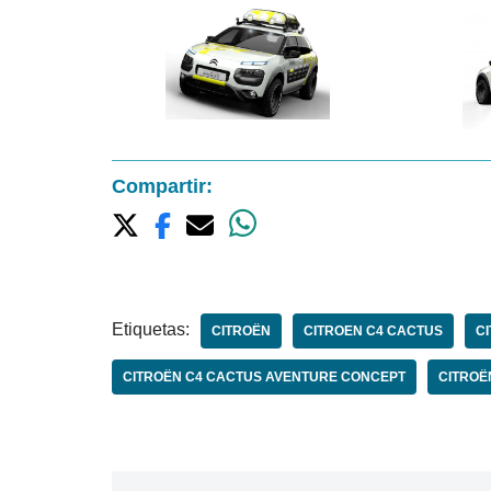
Compartir:
Etiquetas:
CITROËN
CITROEN C4 CACTUS
C
CITROËN C4 CACTUS AVENTURE CONCEPT
CITROË