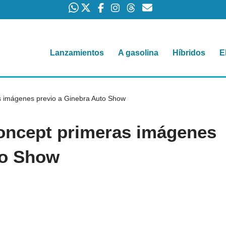
Lanzamientos
A gasolina
Híbridos
E
s imágenes previo a Ginebra Auto Show
oncept primeras imágenes
to Show