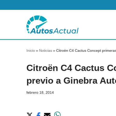
Saltar
al
contenido
Inicio
»
Noticias
»
Citroën C4 Cactus Concept primera
Citroën C4 Cactus C
previo a Ginebra Au
febrero 18, 2014