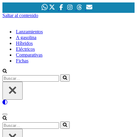
Saltar al contenido
Lanzamientos
A gasolina
Híbridos
Eléctricos
Comparativas
Fichas
Buscar…
Menú
de
Buscar…
navegación