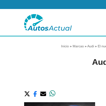
Saltar
al
contenido
Inicio
»
Marcas
»
Audi
»
El nu
Aud