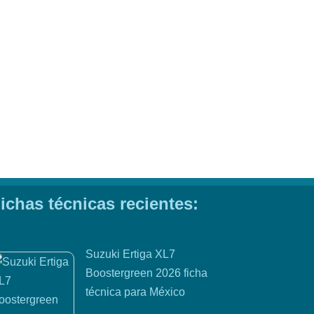
ichas técnicas recientes:
Suzuki Ertiga XL7
Boostergreen 2026 ficha
técnica para México