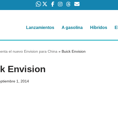
Lanzamientos
A gasolina
Híbridos
E
senta el nuevo Envision para China
»
Buick Envision
k Envision
eptiembre 1, 2014