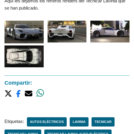
Aquí les dejamos los rimeros renders del Tecnicar Lavinia que
se han publicado.
Compartir:
Etiquetas:
AUTOS ELÉCTRICOS
LAVINIA
TECNICAR
TECNICAR LAVINIA
TECNICAR LAVINIA AUTO ELÉCTRICO