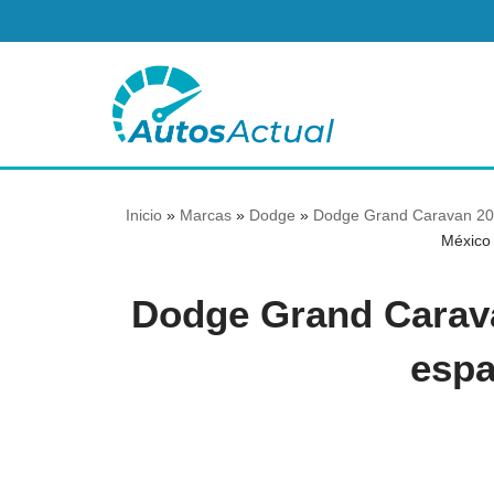
Saltar
al
contenido
Inicio
»
Marcas
»
Dodge
»
Dodge Grand Caravan 201
México 
Dodge Grand Carava
espa