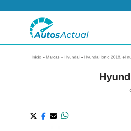
Saltar
al
contenido
Inicio
»
Marcas
»
Hyundai
»
Hyundai Ioniq 2018, el nu
Hyunda