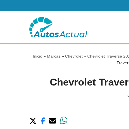
Saltar
al
contenido
Inicio
»
Marcas
»
Chevrolet
»
Chevrolet Traverse 201
Travers
Chevrolet Travers