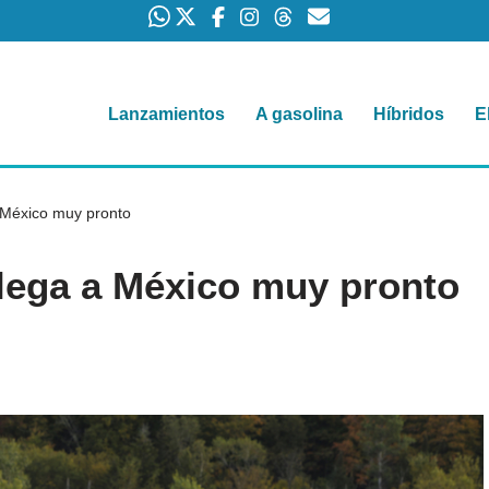
Lanzamientos
A gasolina
Híbridos
E
 México muy pronto
lega a México muy pronto