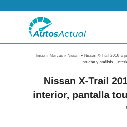
Saltar
al
contenido
Inicio
»
Marcas
»
Nissan
»
Nissan X-Trail 2018 a p
prueba y análisis – inte
Nissan X-Trail 201
interior, pantalla 