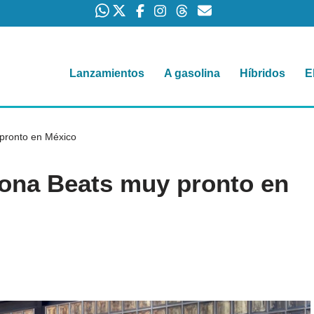
Lanzamientos
A gasolina
Híbridos
E
 pronto en México
rona Beats muy pronto en