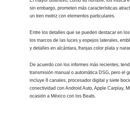
El mayor distintivo, como su nombre, los indica 
sin embargo, prometen más características atracti
un tren motriz con elementos particulares.
Entre los detalles que se pueden destacar en l
los marcos de las luces y espejos laterales, emble
y detalles en alcántara, franjas color plata y nar
De acuerdo con los informes más recientes, tendr
transmisión manual o automática DSG, pero el gr
incluye 8 canales, procesador digital y siete boc
conectividad con Android Auto, Apple Carplay, Mir
ocasión a México con los Beats.