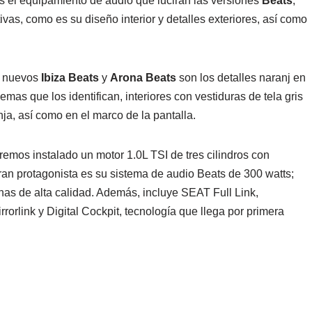
es el equipamiento de audio que lucirán las versiones
Beats
;
vas, como es su diseño interior y detalles exteriores, así como
os nuevos
Ibiza Beats
y
Arona Beats
son los detalles naranj en
mas que los identifican, interiores con vestiduras de tela gris
anja, así como en el marco de la pantalla.
emos instalado un motor 1.0L TSI de tres cilindros con
an protagonista es su sistema de audio Beats de 300 watts;
inas de alta calidad. Además, incluye SEAT Full Link,
rorlink y Digital Cockpit, tecnología que llega por primera