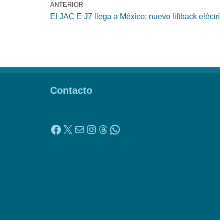
ANTERIOR
El JAC E J7 llega a México: nuevo liftback eléctr
Contacto