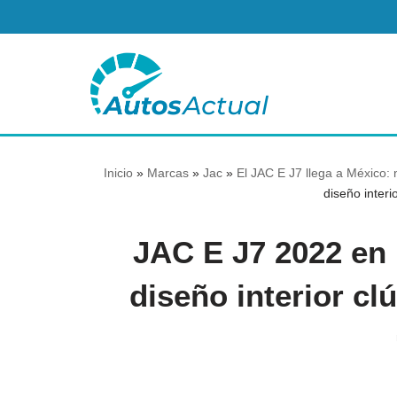
Saltar
al
contenido
Inicio
»
Marcas
»
Jac
»
El JAC E J7 llega a México: n
diseño interi
JAC E J7 2022 en 
diseño interior cl