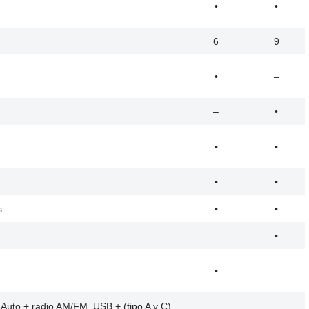
•
•
6
9
•
–
–
•
•
•
•
•
s
•
•
–
•
•
–
Auto + radio AM/FM, USB + (tipo A y C)