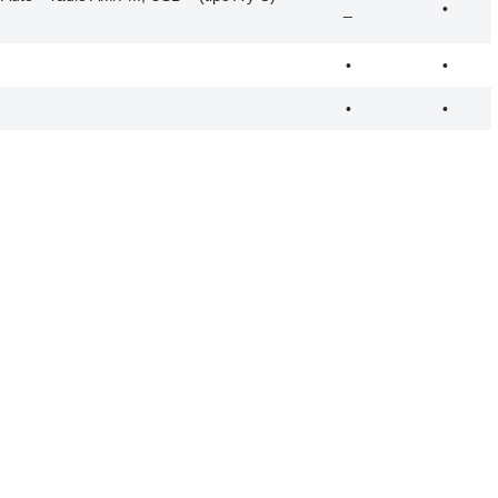
_
•
•
•
•
•