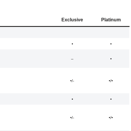
Exclusive
Platinum
•
•
–
•
•/-
•/•
•
•
•/-
•/•