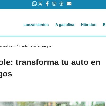
Lanzamientos
A gasolina
Híbridos
E
tu auto en Consola de videojuegos
le: transforma tu auto en
gos