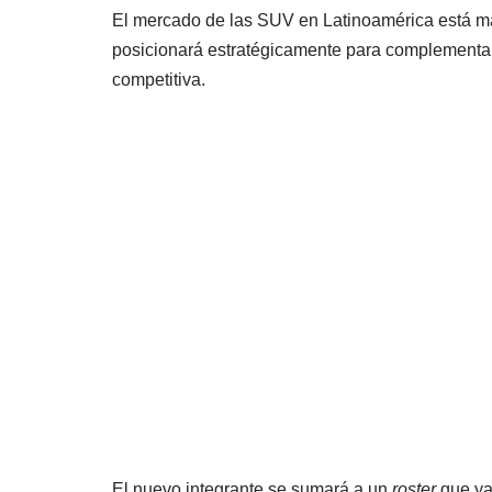
El mercado de las SUV en Latinoamérica está má
posicionará estratégicamente para complementa
competitiva.
El nuevo integrante se sumará a un
roster
que ya