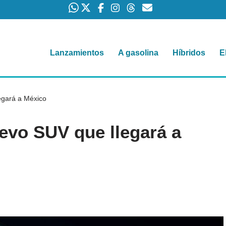
Lanzamientos
A gasolina
Híbridos
E
egará a México
evo SUV que llegará a