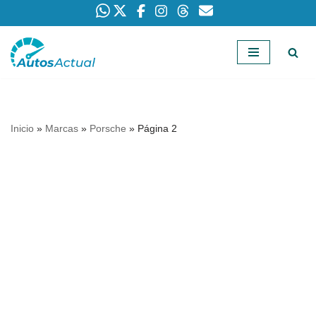
Saltar
al
contenido
Inicio
»
Marcas
»
Porsche
»
Página 2