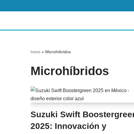
Saltar
al
contenido
Inicio
»
Microhíbridos
Microhíbridos
Suzuki Swift Boostergree
2025: Innovación y