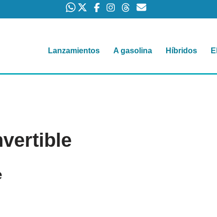
Lanzamientos
A gasolina
Híbridos
E
vertible
e