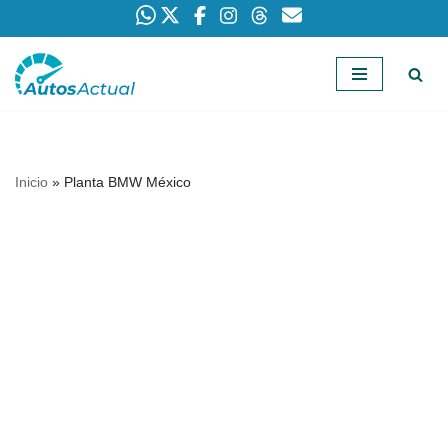
Saltar
al
contenido
Inicio
»
Planta BMW México