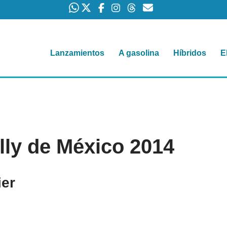
Lanzamientos
A gasolina
Híbridos
E
ly de México 2014
er