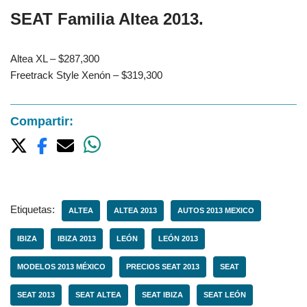
SEAT Familia Altea 2013.
Altea XL – $287,300
Freetrack Style Xenón – $319,300
Compartir:
Etiquetas:
ALTEA
ALTEA 2013
AUTOS 2013 MEXICO
IBIZA
IBIZA 2013
LEÓN
LEÓN 2013
MODELOS 2013 MÉXICO
PRECIOS SEAT 2013
SEAT
SEAT 2013
SEAT ALTEA
SEAT IBIZA
SEAT LEÓN