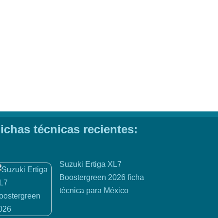
ichas técnicas recientes:
Suzuki Ertiga XL7
Boostergreen 2026 ficha
técnica para México