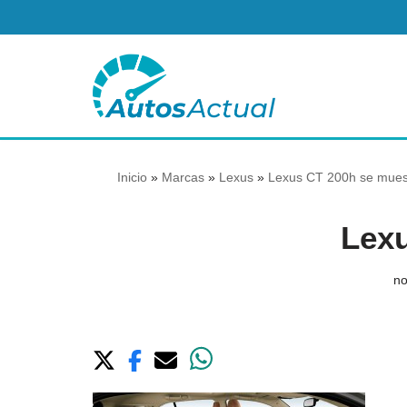
Saltar
al
contenido
Inicio
»
Marcas
»
Lexus
»
Lexus CT 200h se mues
Lex
no