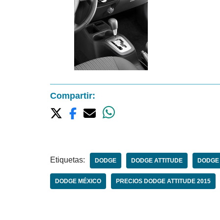
Compartir:
Etiquetas:
DODGE
DODGE ATTITUDE
DODGE 
DODGE MÉXICO
PRECIOS DODGE ATTITUDE 2015