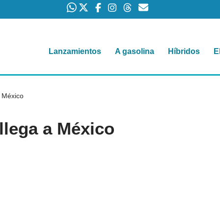
Lanzamientos
A gasolina
Híbridos
E
a México
llega a México