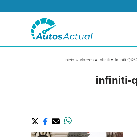
Saltar
al
contenido
Inicio
»
Marcas
»
Infiniti
»
Infiniti QX
infiniti