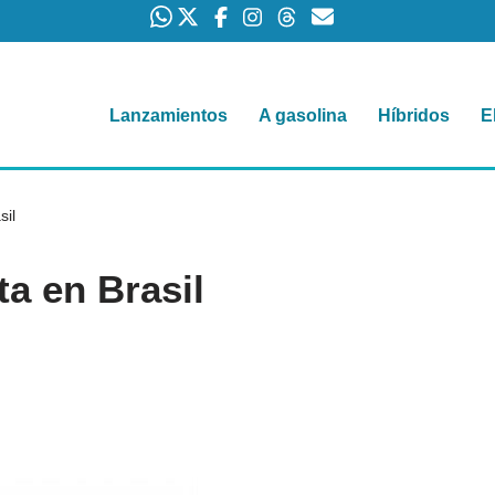
Lanzamientos
A gasolina
Híbridos
E
sil
a en Brasil