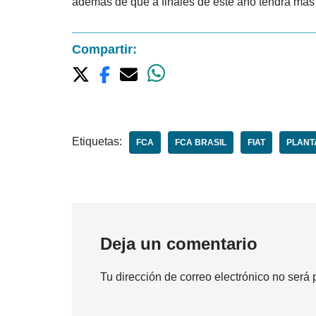
además de que a finales de este año tendrá más 
Compartir:
Etiquetas:
FCA
FCA BRASIL
FIAT
PLANT
Deja un comentario
Tu dirección de correo electrónico no será 