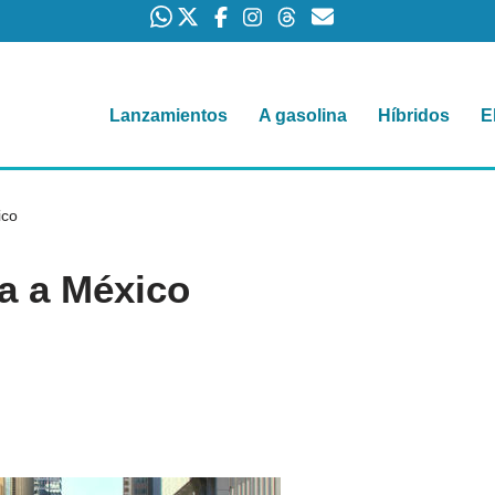
Lanzamientos
A gasolina
Híbridos
E
ico
ga a México