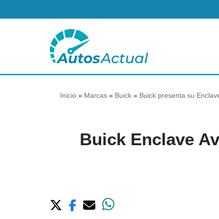
Saltar
al
contenido
Inicio
»
Marcas
»
Buick
»
Buick presenta su Enclave
Buick Enclave Av