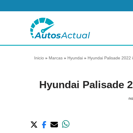
Saltar
al
contenido
Inicio
»
Marcas
»
Hyundai
»
Hyundai Palisade 2022 i
Hyundai Palisade 
no