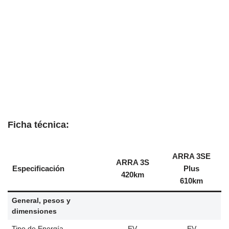
Ficha técnica:
ARRA 3SE
ARRA 3S
Especificación
Plus
420km
610km
General, pesos y
dimensiones
Tipo de Energía
EV
EV