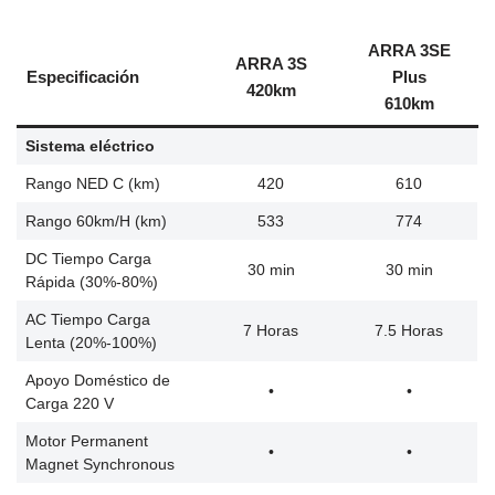
ARRA 3SE
ARRA 3S
Especificación
Plus
420km
610km
Sistema eléctrico
Rango NED C (km)
420
610
Rango 60km/H (km)
533
774
DC Tiempo Carga
30 min
30 min
Rápida (30%-80%)
AC Tiempo Carga
7 Horas
7.5 Horas
Lenta (20%-100%)
Apoyo Doméstico de
•
•
Carga 220 V
Motor Permanent
•
•
Magnet Synchronous