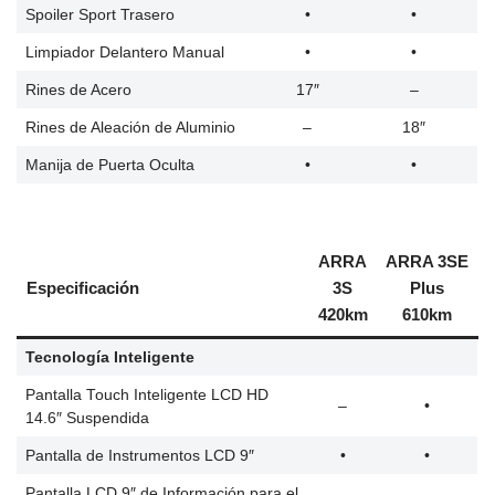
Spoiler Sport Trasero
•
•
Limpiador Delantero Manual
•
•
Rines de Acero
17″
–
Rines de Aleación de Aluminio
–
18″
Manija de Puerta Oculta
•
•
ARRA
ARRA 3SE
Especificación
3S
Plus
420km
610km
Tecnología Inteligente
Pantalla Touch Inteligente LCD HD
–
•
14.6″ Suspendida
Pantalla de Instrumentos LCD 9″
•
•
Pantalla LCD 9″ de Información para el