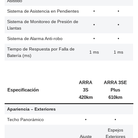
Asistido
Sistema de Asistencia en Pendientes
•
•
Sistema de Monitoreo de Presión de
•
•
Llantas
Sistema de Alarma Anti-robo
•
•
Tiempo de Respuesta por Falla de
1 ms
1 ms
Batería (ms)
ARRA
ARRA 3SE
Especificación
3S
Plus
420km
610km
Apariencia – Exteriores
Techo Panorámico
•
•
Espejos
Ajuste
Exteriores