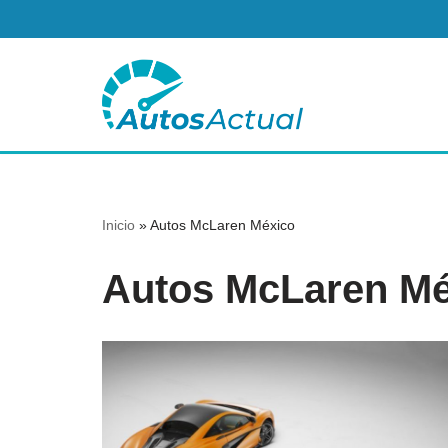
Saltar
al
contenido
Inicio
»
Autos McLaren México
Autos McLaren Mé