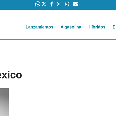
Lanzamientos
A gasolina
Híbridos
E
xico