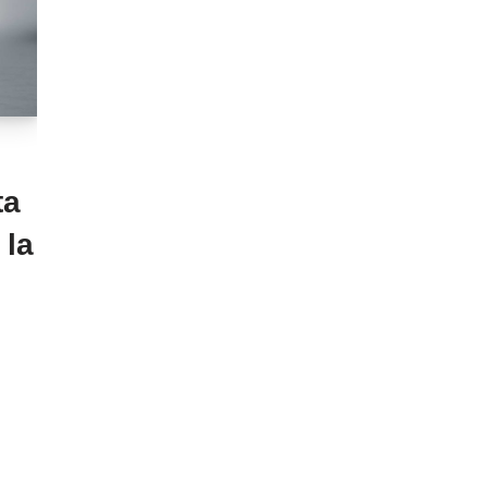
ta
 la