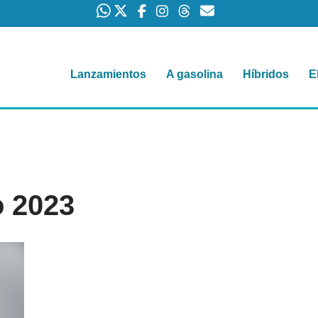
Lanzamientos
A gasolina
Híbridos
E
o 2023