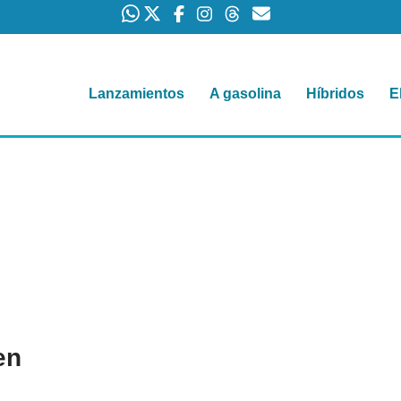
Lanzamientos
A gasolina
Híbridos
E
en