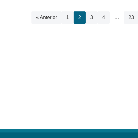
« Anterior
1
2
3
4
…
23