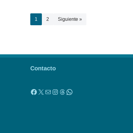
1
2
Siguiente »
Contacto