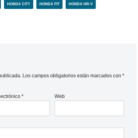
HONDA CITY
HONDA FIT
HONDA HR-V
publicada.
Los campos obligatorios están marcados con
*
lectrónico
*
Web