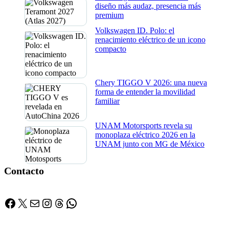
diseño más audaz, presencia más
premium
Volkswagen ID. Polo: el
renacimiento eléctrico de un icono
compacto
Chery TIGGO V 2026: una nueva
forma de entender la movilidad
familiar
UNAM Motorsports revela su
monoplaza eléctrico 2026 en la
UNAM junto con MG de México
Contacto
Facebook
X
Correo electrónico
Instagram
Threads
WhatsApp
Buscador