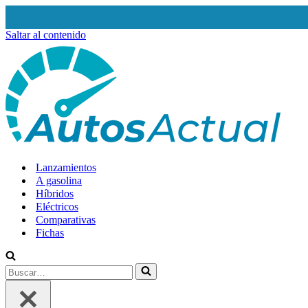
Saltar al contenido
Lanzamientos
A gasolina
Híbridos
Eléctricos
Comparativas
Fichas
Buscar…