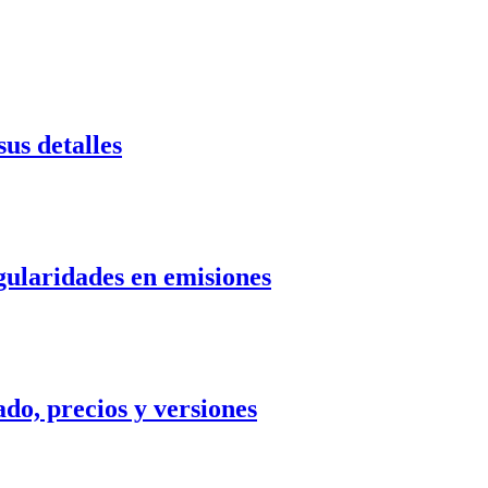
us detalles
gularidades en emisiones
do, precios y versiones