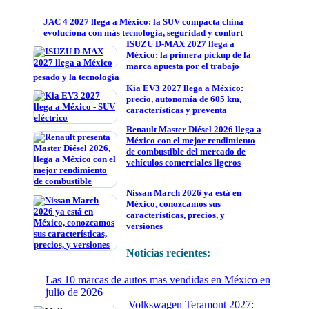
JAC 4 2027 llega a México: la SUV compacta china
evoluciona con más tecnología, seguridad y confort
ISUZU D-MAX 2027 llega a
México: la primera pickup de la
marca apuesta por el trabajo
pesado y la tecnología
Kia EV3 2027 llega a México:
precio, autonomía de 605 km,
características y preventa
Renault Master Diésel 2026 llega a
México con el mejor rendimiento
de combustible del mercado de
vehículos comerciales ligeros
Nissan March 2026 ya está en
México, conozcamos sus
características, precios, y
versiones
Noticias recientes:
Las 10 marcas de autos mas vendidas en México en
julio de 2026
Volkswagen Teramont 2027: